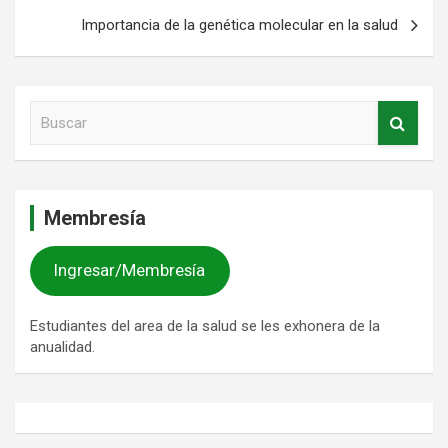
Importancia de la genética molecular en la salud
B
u
s
c
a
Membresía
r
Ingresar/Membresía
Estudiantes del area de la salud se les exhonera de la
anualidad.