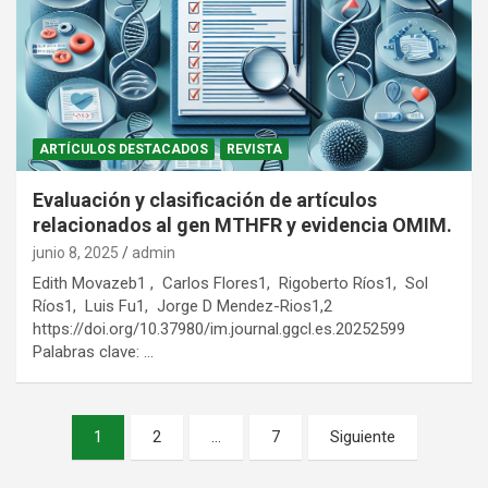
ARTÍCULOS DESTACADOS
REVISTA
Evaluación y clasificación de artículos
relacionados al gen MTHFR y evidencia OMIM.
junio 8, 2025
admin
Edith Movazeb1 , Carlos Flores1, Rigoberto Ríos1, Sol
Ríos1, Luis Fu1, Jorge D Mendez-Rios1,2
https://doi.org/10.37980/im.journal.ggcl.es.20252599
Palabras clave: …
Paginación
1
2
…
7
Siguiente
de