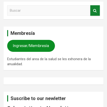
entradas
B
u
s
c
a
Membresía
r
Ingresar/Membresía
Estudiantes del area de la salud se les exhonera de la
anualidad.
Suscribe to our newletter