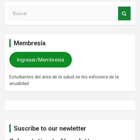
B
u
s
c
a
Membresía
r
Ingresar/Membresía
Estudiantes del area de la salud se les exhonera de la
anualidad.
Suscribe to our newletter