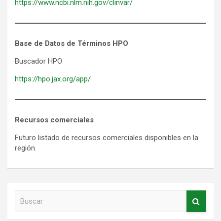
https://www.ncbi.nlm.nih.gov/clinvar/
Base de Datos de Términos HPO
Buscador HPO
https://hpo.jax.org/app/
Recursos comerciales
Futuro listado de recursos comerciales disponibles en la
región.
B
u
s