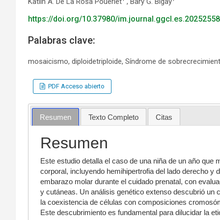
Katlin A. De La Rosa Poueriet
, Bary G. Bigay
https://doi.org/10.37980/im.journal.ggcl.es.20252558
Palabras clave:
mosaicismo, diploidetriploide, Síndrome de sobrecrecimient
PDF Acceso abierto
Resumen
Texto Completo
Citas
Resumen
Este estudio detalla el caso de una niña de un año que m
corporal, incluyendo hemihipertrofia del lado derecho y
embarazo molar durante el cuidado prenatal, con evalua
y cutáneas. Un análisis genético extenso descubrió un c
la coexistencia de células con composiciones cromosó
Este descubrimiento es fundamental para dilucidar la etio