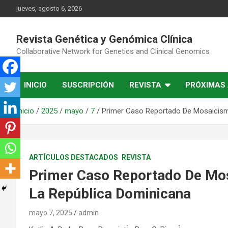
Saltar
jueves, agosto 6, 2026
al
contenido
Revista Genética y Genómica Clínica
Collaborative Network for Genetics and Clinical Genomics
INICIO
SUSCRIPCIÓN
REVISTA
PRÓXIMAS 
Inicio
2025
mayo
7
Primer Caso Reportado De Mosaicismo
ARTÍCULOS DESTACADOS
REVISTA
Primer Caso Reportado De Mos
La República Dominicana
mayo 7, 2025
admin
1
1