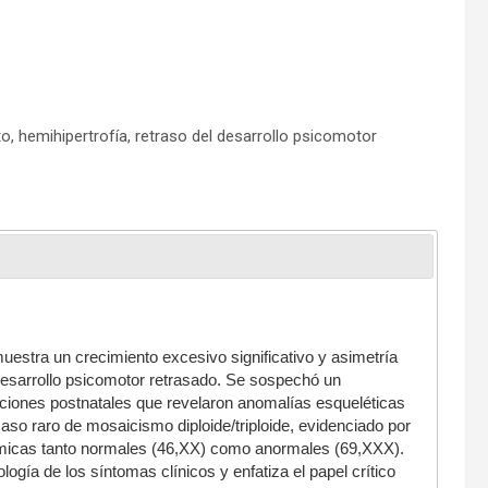
o, hemihipertrofía, retraso del desarrollo psicomotor
uestra un crecimiento excesivo significativo y asimetría
 desarrollo psicomotor retrasado. Se sospechó un
ciones postnatales que revelaron anomalías esqueléticas
aso raro de mosaicismo diploide/triploide, evidenciado por
micas tanto normales (46,XX) como anormales (69,XXX).
logía de los síntomas clínicos y enfatiza el papel crítico