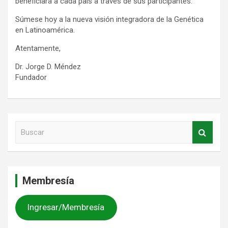
beneficiará a cada país a través de sus participantes.
Súmese hoy a la nueva visión integradora de la Genética
en Latinoamérica.
Atentamente,
Dr. Jorge D. Méndez
Fundador
B
u
s
c
a
Membresía
r
Ingresar/Membresía